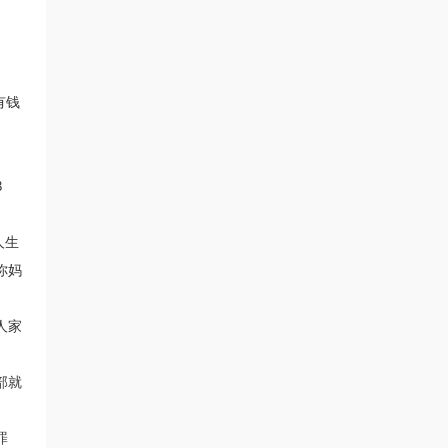
有钱
8
。
人生
你妈
人家
部就
罪