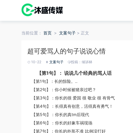
当前位置：
首页
>
文案句子
> 正文
超可爱骂人的句子说说心情
10-22
文案句子
投稿：倾诉林
【第1句】： 说说几个经典的骂人话
【第1句】：长的惊险。..
【第2句】：你小时候被猪亲过吧？
【第3句】：你长的很 爱国 很 敬业 很 有骨气
【第4句】：长得真有创意，活得真有勇气！
【第5句】：你长的真tm后现代
【第6句】：你长的好象车祸现场
【第7句】：你长的外形不准 比例没打好