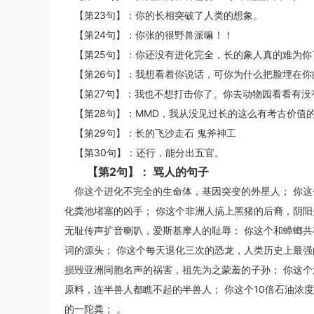
【第23句】：你的长相突破了人类的想象。
【第24句】：你张的很野兽派嘛！！
【第25句】：你还没有进化完全，长的象人真的难为你
【第26句】：我想看着你说话，可你为什么把脸埋在
【第27句】：我也不想打击你了。你去动物园看看有没
【第28句】：MMD，我从没见过长的这么有考古价值的
【第29句】：长的飞沙走石 鬼斧神工
【第30句】：还行，能分出五官。
【第2句】： 骂人的句子
你这个进化不完全的生命体，基因突变的外星人； 你这
化粪池堵塞的凶手； 你这个非洲人搞上黑猪的后裔，阴阳
无耻传声扩音喇叭，爱斯基摩人的耻辱； 你这个和蟑螂共
词的源头； 你这个每天退化三次的恐龙，人类历史上最强
损毁亚洲同胞名声的祸害，祖先为之蒙羞的子孙； 你这个
原料，连半兽人都瞧不起的半兽人； 你这个10倍石油浓
的一陀粪； 。