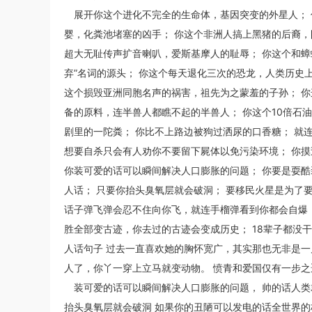
展开你这个进化不完全的生命体，基因突变的外星人； 
婴，化粪池堵塞的凶手； 你这个非洲人搞上黑猪的后裔，
超大无耻传声扩音喇叭，爱斯基摩人的耻辱； 你这个和蟑
弃”名词的源头； 你这个每天退化三次的恐龙，人类历史
这个损毁亚洲同胞名声的祸害，祖先为之蒙羞的子孙； 你
备的原料，连半兽人都瞧不起的半兽人； 你这个10倍石
剧里的一陀粪； 你比不上路边被狗过洒尿的口香糖； 就连
想要自杀只会有人劝你不要留下屍体以免污染环境； 你摸过
你装可爱的话可以瞬间解决人口膨胀的问题； 你要是耍酷
人话； 只要你抬头臭氧层就会破洞； 要移民火星是为了
话子弹飞弹会忍不住向你飞，就连手榴弹看到你都会自爆；
胜全部变古迹，你去过的古迹会变成历史； 18辈子都没
人话句子 过去一直喜欢她的胸怀宽广，其实那也无非是一
人了，你丫一穿上立马就变动物。 愤青和爱国仅有一步之
装可爱的话可以瞬间解决人口膨胀的问题， 帅的话人类
抬头臭氧层就会破洞 如果你的丑陋可以发电的话全世界的