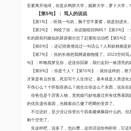
至要离开地球，你是从鸭脖大学，贱桥大学，萝卜大学，
【第5句】： 骂人的说说
【第1句】：听我一句劝，脑子空不要紧，就是别进水
【第2句】：狗咬了你，你还能咬回狗吗？【第3句】
长的跟前列腺似的尿尿都分岔了赶紧给治治吧【第5句】
【第6句】：还记得唐僧说过一句话么？人和妖精都是
【第7句】：你的长相把我网速都拖慢了。2023空间骂
句】：昨晚我梦见你，还送你回家，我们走到一栋漂亮的
【第9句】：你是个人？【第10句】：就你这样的，
才算是有点价值，死后写个人生传记，基本就是人类进化
不伤心么？十怀胎容易么？就生出你这么个东西，说实在
你爸也是个厉害人物，竟然能巧妙地避过所有优秀基因
的优良遗传基因，光顾着自己傻了吧唧的变异了。
不过还好，至少没让你变出个四条腿俩脑袋什么的。但
剩个空壳了。
先这样吧，说多了，也白费，这些话说给狗听听，它还