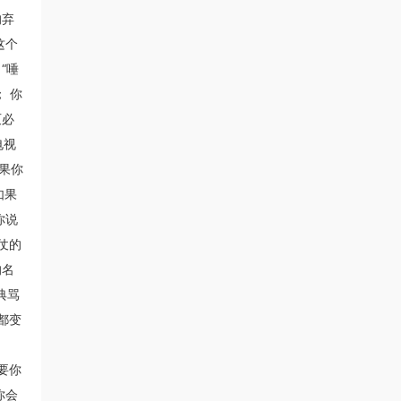
的弃
这个
“唾
 你
灭必
电视
果你
如果
你说
仗的
的名
典骂
都变
要你
你会