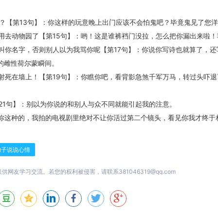
y是不是？【第13句】：你这样的玩意晚上出门应该不会怕鬼吧？毕竟鬼见了您
用去动物园了【第15句】：哟！这是谁裤裆门没拉，怎么把你漏出来啦！
叫你名字，否则别人以为我骂你呢【第17句】：你说你写诗也就算了，还
的雌性荷尔蒙瞬间。
射死在墙上！【第19句】：你瞧你吧，看背影急煞千军万马，转过头吓退
21句】：别以为你说的和别人与众不同就能引起我的注意。
就你这种的，我拍的电视剧里绝对不让你活过第二个镜头，看见你我才终于
句子说说心情
友学习交流。若您的权利被侵害，请联系381046319@qq.com