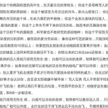
你这个幼稚园程度的高中生，先天蒙古症的青蛙头； 你这个圣母峰雪人
阴阳失调的黑猩猩； 你这个被诺亚方舟压过的河马，新火山喷发口； 你
螂共存活的超个体，生命力腐烂的半植物； 你这个会发出臭味的垃圾人，
上最强的废柴； 你这个上帝失手摔下来的旧洗衣机，能思考的无脑袋生物；
这个沉积千年的腐植质，科学家也不敢研究的原始物种； 你这个宇宙毁
油浓度的沉积原料，被毁容的麦当劳叔叔； 像你这种可恶的家伙，只能演
如花都美你10倍以上； 你要想找女朋友得去动物园甚至要离开地球； 如
的键盘上连阿米吧原虫都活不下去； 你喷出来的口水比sars还致命； 
装帅的话人类就只得用无性生 殖； 白痴可以当你的老师，智障都可以教
要离开你； 如果你的丑陋可以发电的话全世界的核电厂都可以停摆； 去打
 别人要开飞机去撞双子星才行而你只要跳伞就有同样的威力； 你去过
干好事才会认识你，连丢进太阳都嫌不够环保！ 骂人宝典 骂人不带脏字经
片飞机场！ 老师让我们不要乱仍垃圾，不然我早把你丢了. 动物穿这衣服
遥，和NB一步都没有。
就只得用无性生 殖， 白痴可以当你的老师，智障都可以教你说人话， 只
核电厂都可以停摆， 去打仗的话子弹飞弹会忍不住向你飞， 手榴弹看到