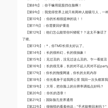
【第8句】：你干嘛用屁股挡住脸啊！
【第9句】：我觉得世界上就只有两种人能吸引人，一种
【第10句】：你的长相很提神的说！！
【第11句】：你需要回炉重造
【第12句】：他们怎么能管你叫猪呢？？这太不像话
了猪。
【第13句】：*，你TMD长得太好认了。
【第14句】：长的很科幻，长的很抽象！
【第15句】：见过丑的，没见过这么丑的。乍一看挺丑
【第16句】：长的很无辜，长的对不起人民对不起part
【第17句】：你长的拖慢网速，你长的太耗内存
【第18句】：你光着身子追我两公里 我回一次头都算
【第19句】：大哥，把你脸上的分辨率调低点好吗？
【第20句】：你长的违章！
【第21句】：国际脸孔世界通用
【第22句】：很惋惜的看着他说："手术能整回来吗？"