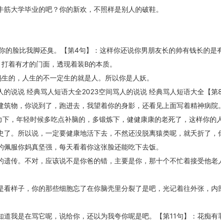
牛筋大学毕业的吧？你的新欢，不照样是别人的破鞋。
。
：你的脸比我脚还臭。【第4句】：这样你还说你男朋友长的帅有钱长的是
：打着有才的门面，透现着装B的本质。
妈生的，人生的不一定生的就是人。所以你是人妖。
人的说说 经典骂人短语大全2023空间骂人的说说 经典骂人短语大全【第
建筑物，你说到了，跑进去，我望着你的身影，还看见上面写着精神病院
努力下，年轻时候多吃点补脑的，多锻炼下，健健康康的老死了，这样你的
史了。所以说，一定要健康地活下去，不然还没脱离猿类呢，就夭折了，
的佩服你妈真坚强，每天看着你这张脸还能吃下去饭。
的遗传。不对，应该说不是你爸的错，主要是你，那十个不忙着接受他老
是看样子，你的那些细胞忘了在你脑壳里分裂了是吧，光记着往外张，内
知道我是在骂它呢，说给你，还以为我夸你呢是吧。【第11句】：花痴有