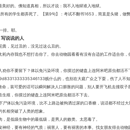
是最美好的。佛知道真相，所以才说：我不入地狱谁入地狱。
所有的学生都弄死了。【第9句】：考试不翻书1653，简直是头猪，做
一排。耶。
 写说说的人
陀粪，见过丑的，没见过这么丑的。
太耗内存我也不想打击你了。你去动物园看看有没有合适的工作适合你，
人劝你不要留下？体以免污染环境，你摸过的键盘上连阿米吧原虫都活不
88e69d8331333335346133贱什么的，也别在大庭广众之下耍，伤了人不
还致命，装可爱的话可以瞬间解决人口膨胀的问题，别人要开飞机去撞双子
性生殖，你摸过的键盘上连阿米吧原虫都活不下去。
留下尸体以免污染环境，比不上路边被狗洒过尿的口香糖，说话都不经过大
的长相突破了人类的想象。
肉，是低级生物中的最低级，是男人的败类。太恶毒了。
发神经，要有神经的气质；祸害人，要有祸害的本事。找女朋友得去动物