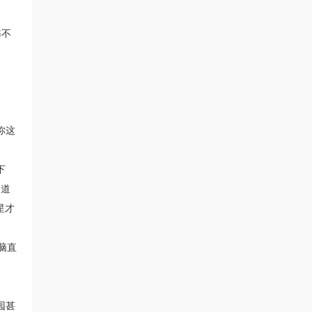
弊不
你这
下
知道
星才
脑直
园甚