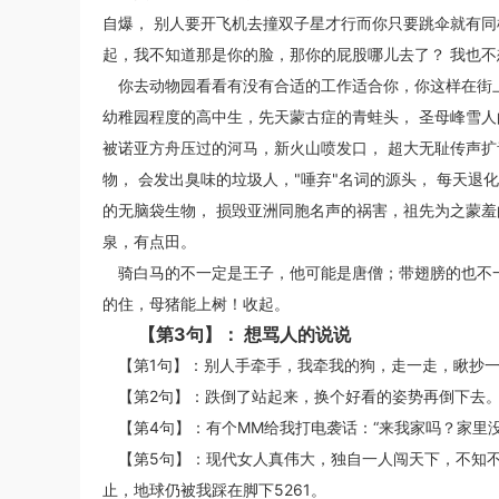
自爆， 别人要开飞机去撞双子星才行而你只要跳伞就有同
起，我不知道那是你的脸，那你的屁股哪儿去了？ 我也不
你去动物园看看有没有合适的工作适合你，你这样在街上乱
幼稚园程度的高中生，先天蒙古症的青蛙头， 圣母峰雪人
被诺亚方舟压过的河马，新火山喷发口， 超大无耻传声扩
物， 会发出臭味的垃圾人，"唾弃"名词的源头， 每天
的无脑袋生物， 损毁亚洲同胞名声的祸害，祖先为之蒙羞的
泉，有点田。
骑白马的不一定是王子，他可能是唐僧；带翅膀的也不一
的住，母猪能上树！收起。
【第3句】： 想骂人的说说
【第1句】：别人手牵手，我牵我的狗，走一走，瞅抄
【第2句】：跌倒了站起来，换个好看的姿势再倒下去
【第4句】：有个MM给我打电袭话：“来我家吗？家里
【第5句】：现代女人真伟大，独自一人闯天下，不知
止，地球仍被我踩在脚下5261。