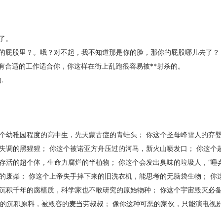
了。
你的屁股里？。哦？对不起，我不知道那是你的脸，那你的屁股哪儿去了？
有合适的工作适合你，你这样在街上乱跑很容易被**射杀的。
.
个幼稚园程度的高中生，先天蒙古症的青蛙头； 你这个圣母峰雪人的弃
失调的黑猩猩； 你这个被诺亚方舟压过的河马，新火山喷发口； 你这个
存活的超个体，生命力腐烂的半植物； 你这个会发出臭味的垃圾人，“唾弃
的废柴； 你这个上帝失手摔下来的旧洗衣机，能思考的无脑袋生物； 你
沉积千年的腐植质，科学家也不敢研究的原始物种； 你这个宇宙毁灭必
度的沉积原料，被毁容的麦当劳叔叔； 像你这种可恶的家伙，只能演电视