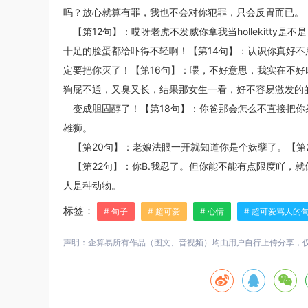
吗？放心就算有罪，我也不会对你犯罪，只会反胃而已。
【第12句】：哎呀老虎不发威你拿我当hollekitt
十足的脸蛋都给吓得不轻啊！【第14句】：认识你真好不
定要把你灭了！【第16句】：喂，不好意思，我实在不好
狗屁不通，又臭又长，结果那女生一看，好不容易激发的
变成胆固醇了！【第18句】：你爸那会怎么不直接把你
雄狮。
【第20句】：老娘法眼一开就知道你是个妖孽了。【第
【第22句】：你B.我忍了。但你能不能有点限度吖，
人是种动物。
标签：
# 句子
# 超可爱
# 心情
# 超可爱骂人的
声明：企算易所有作品（图文、音视频）均由用户自行上传分享，仅供网