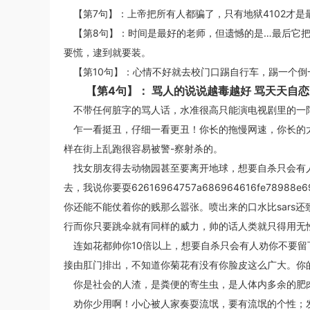
【第7句】：上帝把所有人都骗了，只有地狱4102才
【第8句】：时间是最好的老师，但遗憾的是…最后它把
要慌，逮到就要装。
【第10句】：心情不好就去校门口踢自行车，踢一个倒
【第4句】： 骂人的说说越毒越好 骂天天自恋
不带任何脏字的骂人话，水准很高只能演电视剧里的一
乍一看挺丑，仔细一看更丑！你长的拖慢网速，你长的
样在街上乱跑很容易被警-察射杀的。
找女朋友得去动物园甚至要离开地球，想要自杀只会有
去，我说你要耍62616964757a686964616fe789
你还能不能仗着你的贱那么嚣张。喷出来的口水比sars
行而你只要跳伞就有同样的威力，帅的话人类就只得用无
连如花都帅你10倍以上，想要自杀只会有人劝你不要
接由肛门排出，不知道你菊花有没有你脸皮这么广大。你
你是社会的人渣，是粪便的寄生虫，是人体内多余的肥
劝你少用啊！小心被人家奏耍流氓，要有流氓的个性；