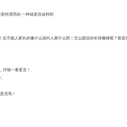
是特漂亮的 一种就是你这样的
了！总不能人家长的像什么就叫人家什么吧！怎么能说你长得像猪呢？那是
，仔细一看更丑！
y。
我是流氓！