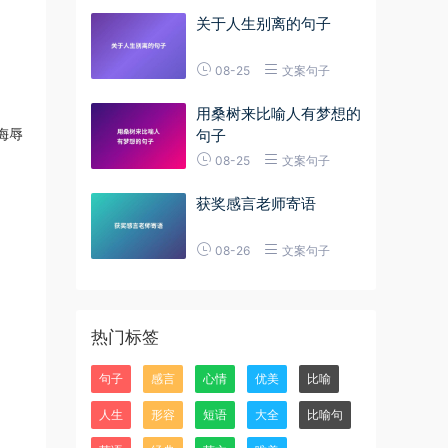
关于人生别离的句子
08-25
文案句子
用桑树来比喻人有梦想的
侮辱
句子
08-25
文案句子
获奖感言老师寄语
08-26
文案句子
热门标签
句子
感言
心情
优美
比喻
人生
形容
短语
大全
比喻句