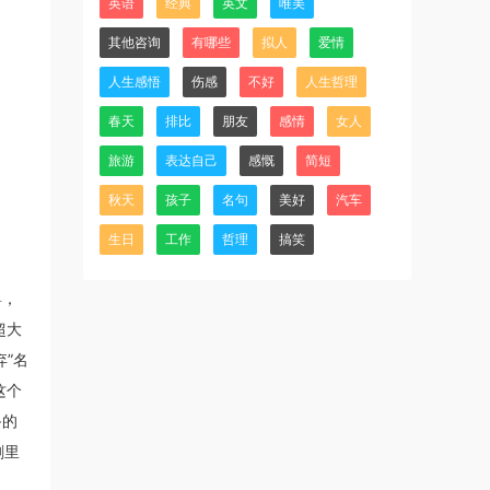
英语
经典
英文
唯美
其他咨询
有哪些
拟人
爱情
人生感悟
伤感
不好
人生哲理
春天
排比
朋友
感情
女人
旅游
表达自己
感慨
简短
秋天
孩子
名句
美好
汽车
生日
工作
哲理
搞笑
婴，
超大
”名
这个
备的
剧里