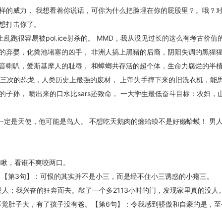
样的威力， 我想看着你说话，可你为什么把脸埋在你的屁股里？。哦？
想打击你了。
跑很容易被pol.ice射杀的。 MMD，我从没见过长的这么有考古价值的
的弃婴，化粪池堵塞的凶手， 非洲人搞上黑猪的后裔，阴阳失调的黑猩
音喇叭，爱斯基摩人的耻辱， 和蟑螂共存活的超个体，生命力腐烂的半
退化三次的恐龙，人类历史上最强的废材， 上帝失手摔下来的旧洗衣机，能
子孙， 喷出来的口水比sars还致命， 一大学生最低奋斗目标：农妇，
定是天使，他可能是鸟人。 不想吃天鹅肉的癞蛤蟆不是好癞蛤蟆！ 男
一瞅，看谁不爽咬两口。
。【第3句】：可恨的其实并不是小三，而是经不住小三诱惑的小瘪三。
没人；我兴奋的狂奔而去。敲了一个多2113小时的门，发现家里真的没人
不觉肚子大，有了孩子没有爸。【第6句】：令我感到骄傲和自豪的是，至