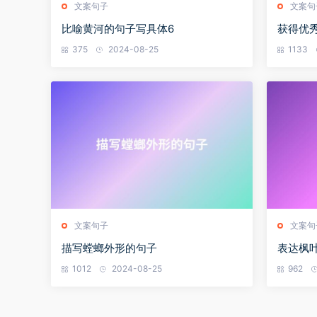
文案句子
文案句
比喻黄河的句子写具体6
获得优
375
2024-08-25
1133
文案句子
文案句
描写螳螂外形的句子
表达枫
1012
2024-08-25
962