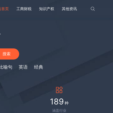
站首页
工商财税
知识产权
其他资讯
台
搜索
比喻句
英语
经典
189
种
涵盖行业