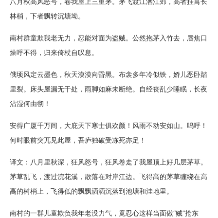
八月秋高风怒号，卷我屋上三重茅。茅飞渡江洒江郊，高者挂罥长
林梢，下者飘转沉塘坳。
南村群童欺我老无力，忍能对面为盗贼。公然抱茅入竹去，唇焦口
燥呼不得，归来倚杖自叹息。
俄顷风定云墨色，秋天漠漠向昏黑。布衾多年冷似铁，娇儿恶卧踏
里裂。床头屋漏无干处，雨脚如麻未断绝。自经丧乱少睡眠，长夜
沾湿何由彻！
安得广厦千万间，大庇天下寒士俱欢颜！风雨不动安如山。呜呼！
何时眼前突兀见此屋，吾庐独破受冻死亦足！
译文：八月里秋深，狂风怒号，狂风卷走了我屋顶上好几层茅草。
茅草乱飞，渡过浣花溪，散落在对岸江边。飞得高的茅草缠绕在高
高的树梢上，飞得低的飘飘洒洒沉落到池塘和洼地里。
南村的一群儿童欺负我年老没力气，竟忍心这样当面做“贼”抢东