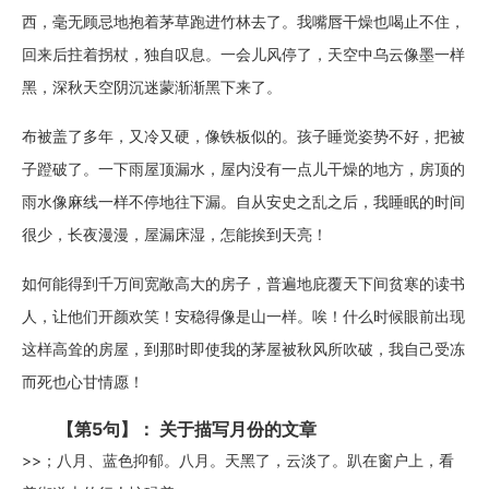
西，毫无顾忌地抱着茅草跑进竹林去了。我嘴唇干燥也喝止不住，
回来后拄着拐杖，独自叹息。一会儿风停了，天空中乌云像墨一样
黑，深秋天空阴沉迷蒙渐渐黑下来了。
布被盖了多年，又冷又硬，像铁板似的。孩子睡觉姿势不好，把被
子蹬破了。一下雨屋顶漏水，屋内没有一点儿干燥的地方，房顶的
雨水像麻线一样不停地往下漏。自从安史之乱之后，我睡眠的时间
很少，长夜漫漫，屋漏床湿，怎能挨到天亮！
如何能得到千万间宽敞高大的房子，普遍地庇覆天下间贫寒的读书
人，让他们开颜欢笑！安稳得像是山一样。唉！什么时候眼前出现
这样高耸的房屋，到那时即使我的茅屋被秋风所吹破，我自己受冻
而死也心甘情愿！
【第5句】： 关于描写月份的文章
>>；八月、蓝色抑郁。八月。天黑了，云淡了。趴在窗户上，看