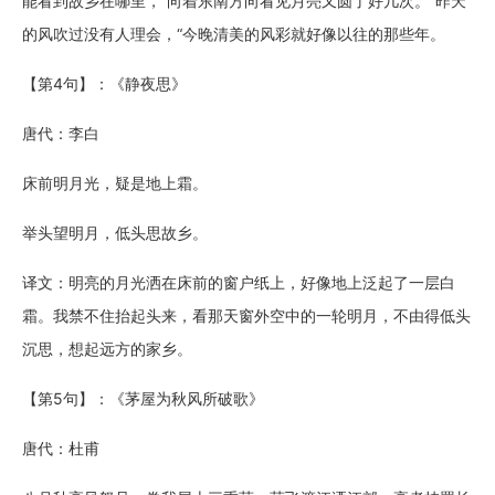
能看到故乡在哪里，“向着东南方向看见月亮又圆了好几次。“昨天
的风吹过没有人理会，“今晚清美的风彩就好像以往的那些年。
【第4句】：《静夜思》
唐代：李白
床前明月光，疑是地上霜。
举头望明月，低头思故乡。
译文：明亮的月光洒在床前的窗户纸上，好像地上泛起了一层白
霜。我禁不住抬起头来，看那天窗外空中的一轮明月，不由得低头
沉思，想起远方的家乡。
【第5句】：《茅屋为秋风所破歌》
唐代：杜甫