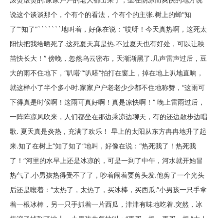
说这个谈谈那个，个有个的看法，个有个的主张.树上的蝉“知
了”“知了”```````地叫着，好像在说：“哎呀！今天真热啊，这死太
阳快把我给晒死了.这死夏天真是热.不过夏天也有好处，可以让秧
苗快长大！” 傍晚，忽然乌云密布，天渐渐黑了.几声雷声过后，豆
大的雨不住地下，“叭嗒”“叭嗒”拍打在窗上，掉在地上叭地直响，
就这样小了半个多小时.家家户户老老少少都不住地称赞，“这雨可
下得真是时候啊！这雨可真好啊！真是凉快啊！” 晚上雷雨过后，
一阵阵凉风吹来，人们都坐在那边乘凉边聊天，有的还边散步边唱
歌. 夏天真是炎热，充满了欢乐！ 早上的太阳从东方冉冉地升了起
来.知了在树上“知了知了”地叫，好像在说：“热死我了！热死我
了！”河里的水早上还是冰凉的，可是一到了中午，河水就开始冒
热气了.小男孩热得受不了了，吵着闹着要剪头发.他剪了一个光头
后还是嚷着：“太热了，太热了，买冰棒，买西瓜.”小男孩一只手拿
着一根冰棒，另一只手抓着一片西瓜，津津有味地吃着.突然，冰