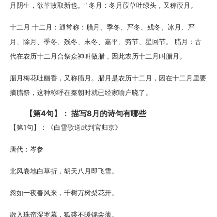
月阴生，欲革故取新也。” 冬月：冬月葭草吐绿头，又称葭月。
十二月 十二月：通常称：腊月、季冬、严冬、残冬、冰月、严
月、除月、季冬、残冬、末冬、嘉平、穷节、星回节。 腊月：古
代在农历十二月合祭众神叫做腊，因此农历十二月叫腊月。
腊月梅花吐幽香，又称腊月。腊月是农历十二月，因在十二月里要
摘腊祭，这种称呼在秦朝时就已经家喻户晓了。
【第4句】： 描写8月的诗句有哪些
【第1句】：《白雪歌送武判官归京》
唐代：岑参
北风卷地白草折，胡天八月即飞雪。
忽如一夜春风来，千树万树梨花开。
散入珠帘湿罗幕，狐裘不暖锦衾薄。