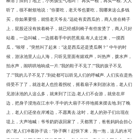
棒溶了掉到了地上，小男孩生气地叫：“再买一根，再买一根.”大人
听了，很不耐烦地说：“你要吃，老天爷也要吃，我哪来这么多钱
买，你如果要怪，就怪老天爷去.”远处有卖西瓜的，商人坐在椅子
上，屁股还没有挨着椅子，就已经感到椅子有些发烫了，商人只好
站着，一边叫喊，一边摇着手中的芭蕉扇.有人走过来，一摸西
瓜，“唉呀，”突然叫了起来：“这是西瓜还是烫瓜啊？” 中午的时
候，游泳池里人山人海，只听见里面有嬉戏声，叫热声，拨水声，
拍水声，闹哄哄地响成一片.“我的鞋子不见了.”“我的孩子不见
了.”“我的儿子不见了.”到处都可以听见人们的呼喊声. 人们实在是热
得受不了了，就连老人也拄着拐杖，摇着扇子来到游泳池，老人们
见游泳池的人这么多，就来到了江边.老人们不会游，就坐在岸
边，把身子浸泡在江水中.手中的大扇子不停地摇来摆去地.到了晚
上，老人们还坐在岸滩边，不愿离去.这时，老人的孙子们出现在
堤上，大声地喊：爷爷奶奶该回家了，天都黑了，爸爸妈妈会担心
的.”老人们冲着孙子说：“孙子啊！赶快下来，泡一泡，这儿的水可