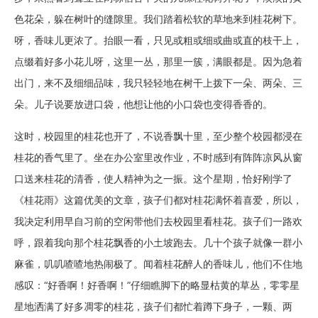
色花朵，躲在树叶的缝隙里。我们踏着松软的草地来到桂花树下。
呀，香味儿更浓了。抬眼一看，只见或粗或细或曲或直的枝干上，
点缀着好多小花儿呀，这里一丛，那里一簇，满眼都是。因为急着
出门，来不及细细品味，我只轻轻地在树干上拨下一朵、两朵、三
朵。儿子说要放进口袋，他想让他的小口袋也变得香香的。
这时，校园里的桂花也开了，不说香飘十里，至少整个校园都浸在
桂花的香气里了。坐在办公室里改作业，不时感到有阵阵凉风从窗
口送来桂花的清香，使人精神为之一振。这个星期，恰好刚学了
《桂花雨》这篇优美的文章，孩子们都对桂花满怀着喜爱，所以，
我决定利用早自习前的空闲带他们去校园里看桂花。孩子们一路欢
呼，跟着我向那个桂花飘香的小土坡跑去。几十个孩子就像一群小
麻雀，叽叽喳喳地热闹极了。闻着桂花醉人的香味儿，他们不住地
感叹：“好香啊！好香啊！”仔细瞧脚下的略显枯黄的草丛，零零星
星地洒满了好多凋零的桂花，孩子们都忙着蹲下身子，一颗、两