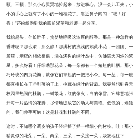
颗、三颗，那么小心翼翼地捡起来，放进掌心。没一会儿工夫，小
小的手心上就有了小小的一堆桂花了。靠近鼻子闻闻：“嗯！好
香！”还纷纷跑到我的跟前渴望和老师一起分享。
我抬起头，伸长脖子，贪婪地呼吸这浓厚的醇香。那是一种怎样的
香味呢？那么浓，那么醇！那满树的浅浅的鹅黄小花，一团团、一
簇簇，亲密的相依相偎，洒在满树的绿叶丛中，仿佛满天闪烁的繁
星，多么好看！仔细瞧那花朵，每一朵都有一个短短的叶柄。那小
巧玲珑的四页花瓣，就像它们擎起的一把把小伞。每一丛，每一簇
都直接长在干净利落的干上，掩藏在绿叶的背后。我突然想到春天
校园里热闹的杜鹃，一树繁花，红的像火，白的像雪。它肆意地张
开每一片热情的花瓣，尽情地绽放它的动人与美艳。低低的，矮矮
的，我们伸手可触！这是桂花和杜鹃的不同。
这时，不知哪个调皮的孩子轻轻摇了摇一根细小的树枝。哇！那小
精灵似的花朵，一朵、两朵，三朵，一朵接一朵，簌簌地往下