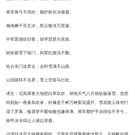
将军角弓不得控，都护铁衣冷难着。
瀚海阑干百丈冰，愁云惨淡万里凝。
中军置酒饮归客，胡琴琵琶与羌笛。
纷纷暮雪下辕门，风掣红旗冻不翻。
轮台东门送君去，去时雪满天山路。
山回路转不见君，雪上空留马行处。
译文：北风席卷大地把白草吹折，胡地天气八月就纷扬落雪。忽然
间宛如一夜春风吹来，好像是千树万树梨花盛开。雪花散入珠帘打
湿了罗幕，狐裘穿不暖锦被也嫌单薄。将军都护手冻得拉不开弓，
铁甲冰冷得让人难以穿着。
沙漠结冰百丈纵横有裂纹，万里长空凝聚着惨淡愁云。主帅帐中摆