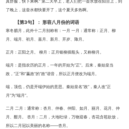
真舒服，快下来啊.” 第二天早上，老人们把一壶水放在阳台上，到
了晚上，这壶水都快要开了，这个夏天多热啊。
【第3句】： 形容八月份的词语
寒冬腊月，此外十二月别称有：一月 一月：通常称：正月、柳
月、端月、初月、嘉月、新月、开岁、陬月。
正月：正阳之月。 柳月：正月银柳插瓶头，又称柳月。
端月：是指农历的正月，一年的开始为“正”。后来，秦始皇当
政，“正”和“赢政”的“政”谐音，所以正月便改为端月。
端，顶也，仍是开端伊始的意思。秦始皇名“政”，秦人改“正
月”为“端月”。
二月 二月：通常称：杏月、仲春、仲阳、如月、丽月、花月、仲
月、酣月。 杏月：二月，大地吐绿，万物迎春，杏花含苞欲放，
所以二月冠以美丽的名称——杏月。