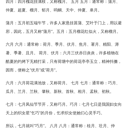
四月：四月槐花挂满枝，又称槐月。 五月 五月：通常称：蒲月、
仲夏、超夏、榴月、郁月、呜蜩、天中、仲夏、皋月。
蒲月：五月初五端午节，许多人家悬挂菖蒲、艾叶于门上，用以避
邪，因此，五月又称“蒲月”。五月：五月榴花红似火，又称榴月。
六月 六月：通常称：荷月、季月、伏月、焦月、署月、精阳、溽
暑、季暑、且月。 荷月、伏月：六月三伏赤日炎炎，许多植物在
酷夏的灼烤下无精打采，只有荷塘中的荷花亭亭玉立，精神抖擞，
因而，便称之“伏月”或“荷月”。
六月：六月荷花满池放，又称荷月。 七月 七月：通常称：巧月、
瓜月、兰月、兰秋、肇秋、新秋、首秋、相月、孟秋、初秋。
七月：七月凤仙节节开，又称巧月。巧月：七月七日是我国妇女向
天上的织女星“乞巧”的月份，乞求织女使她们心灵手巧。
所以，七月就叫“巧月”。 八月 八月：通常称：桂月、壮月、仲