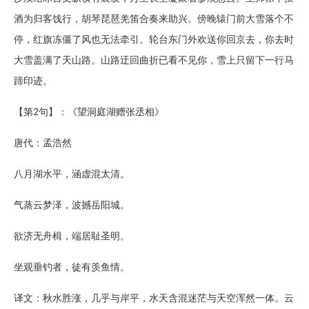
酒为归客饯行，胡琴琵琶羌笛合奏来助兴。傍晚辕门前大雪落个不
停，红旗冻僵了风也无法牵引。轮台东门外欢送你回京去，你去时
大雪盖满了天山路。山路迂回曲折已看不见你，雪上只留下一行马
蹄印迹。
【第2句】：《望洞庭湖赠张丞相》
唐代：孟浩然
八月湖水平，涵虚混太清。
气蒸云梦泽，波撼岳阳城。
欲济无舟楫，端居耻圣明。
坐观垂钓者，徒有羡鱼情。
译文：秋水胜涨，几乎与岸平，水天含混迷茫与天空浑然一体。云