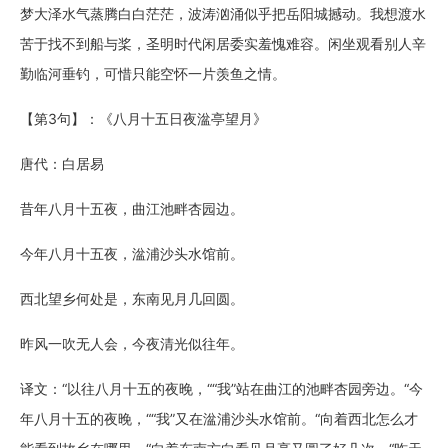
梦大泽水气蒸腾白白茫茫，波涛汹涌似乎把岳阳城撼动。我想渡水
苦于找不到船与桨，圣明时代闲居委实羞愧难容。闲坐观看别人辛
勤临河垂钓，可惜只能空怀一片羡鱼之情。
【第3句】：《八月十五日夜湓亭望月》
唐代：白居易
昔年八月十五夜，曲江池畔杏园边。
今年八月十五夜，湓浦沙头水馆前。
西北望乡何处是，东南见月几回圆。
昨风一吹无人会，今夜清光似往年。
译文：“以往八月十五的夜晚，““我”站在曲江的池畔杏园旁边。“今
年八月十五的夜晚，““我”又在湓浦沙头水馆前。“向着西北怎么才