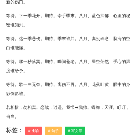
新的伤口。
等待。下一季花开。期待。牵手季末。八月、蓝色抑郁，心里的秘
密谁知到。
等待。这一季悲伤。期待。季末谁共。八月、离别碎念，脑海的空
白谁能懂。
等待。哪一秒落寞。期待。瞬间苍老。八月、星空茫然，手心的温
度谁给予。
等待。歌一曲无奈。期待。离伤不再。八月、花落叶黄，眼中的身
影倒影谁。
若相惜，勿相离。恋战，逍遥。我恨→我帅。蝶舞，天涯。叮叮，
当当。
标签：
# 比喻
# 句子
# 写文章