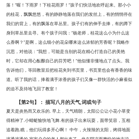
落！“喔！下雨罗！下桂花雨罗！”孩子们快活地欢呼起来。那小小
的桂花，飘飘悠悠，有的静静地落在我们的发丝上，有的悄悄停在
我们的背上，有的飘落在草丛里。孩子们有的伸手去捧，有的蹲下
身到草丛里去寻。有个孩子问我：“杨老师，桂花这么小为什么这
么香啊？”是啊，这么细小的花朵哪来这么浓郁的芳香呢？我略作
沉思，对他说：“我想，可能是当别的花在精心打造自己的美艳
时，它却在用心酝酿自己的芬芳吧！”他似懂非懂地点了点头。我
告诉他们，等回教室后把桂花夹到书页里，书页里也会有香香的味
道。听了我的话，捧着满手浓香的孩子们又像一群快活的小麻雀似
的迫不及待地飞回了教室！
【第2句】： 描写八月的天气,词或句子
夏天是炎热而又欢乐的. 早上，天气晴朗，太阳公公让小花小草变
得精神了.小蜻蜓愉快地飞舞.有的孩子出来玩耍，面带笑容，互相
追着跑.瞧，他们玩得多开心啊！ 中午，火辣辣的太阳，烤得地面
滚烫滚烫的.家家户户的老人都出来了，坐在阴凉而爽快的地方说