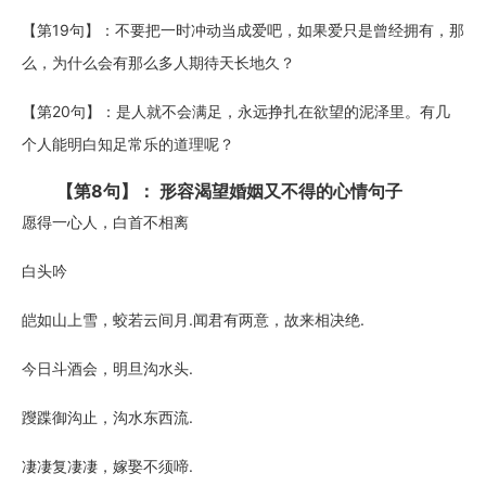
【第19句】：不要把一时冲动当成爱吧，如果爱只是曾经拥有，那
么，为什么会有那么多人期待天长地久？
【第20句】：是人就不会满足，永远挣扎在欲望的泥泽里。有几
个人能明白知足常乐的道理呢？
【第8句】： 形容渴望婚姻又不得的心情句子
愿得一心人，白首不相离
白头吟
皑如山上雪，蛟若云间月.闻君有两意，故来相决绝.
今日斗酒会，明旦沟水头.
躞蹀御沟止，沟水东西流.
凄凄复凄凄，嫁娶不须啼.