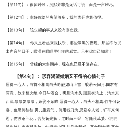
【第11句】：很多时候，沉默并非是无话可说，而是一言难尽。
【第12句】：幸好你给的失望够多，我的离开也算值得。
【第13句】：该失望的事从来没有辜负我。
【第14句】：你只是看起来很快乐，那些漆黑的夜晚。那些不敢哭
出声音的日子，眼泪在眼眶里打转的感觉。只有你自己知道！
【第15句】：曾经的太多期待，现在也已经不复存在。
【第4句】： 形容渴望婚姻又不得的心情句子
愿得一心人，白首不相离白头吟皑如山上雪，蛟若云间月.闻君有
两意，故来相决绝.今日斗酒会，明旦沟水头.躞蹀御沟止，沟水东
西流.凄凄复凄凄，嫁娶不须啼.愿得一心人，白头不相离.竹竿何袅
袅，鱼尾何徒徒.男儿重意气，何用钱刀为.思君令人老，轩车来何
迟，伤彼蕙兰花，含英扬光辉，过时而不采，将随秋草萎.《冉冉
孤生竹》冉冉孤生竹，结根泰山阿.与君为新婚，菟丝附女萝.菟丝