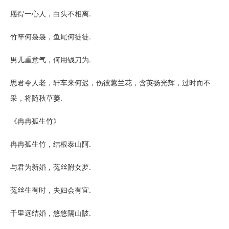
愿得一心人，白头不相离.
竹竿何袅袅，鱼尾何徒徒.
男儿重意气，何用钱刀为.
思君令人老，轩车来何迟，伤彼蕙兰花，含英扬光辉，过时而不
采，将随秋草萎.
《冉冉孤生竹》
冉冉孤生竹，结根泰山阿.
与君为新婚，菟丝附女萝.
菟丝生有时，夫妇会有宜.
千里远结婚，悠悠隔山陂.