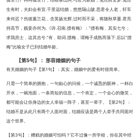
生有时，夫妇会有宜.千里远结婚，悠悠隔山陂.思君令人老，轩车
来何迟？伤彼蕙兰花，含英扬光辉.过时而不采，将随秋草萎.君亮
持高节，贱妾亦何为.《诗.召南.摽有梅》："摽有梅﹐其实七兮；
求我庶士﹐迨其吉兮."有﹐助词.摽梅﹐谓梅子成熟而落下.后以"摽
梅"比喻女子已到结婚年龄。
【第5句】： 形容婚姻的句子
有关婚姻的句子【第1句】：其实，婚姻中的爱有时很简单。
只需一个简单的拥抱，一句贴心的问候，一个诚恳的眼神，一杯白
开水，一碗泡面，一条简短的信息，一个肯定，一个会心的微笑，
都可能会让你身边的女人幸福一阵子，甚至一辈子。【第2句】：
结婚不是从此只有两个人面对面，结婚应该是两个人牵手共同面对
这个世界。
【第3句】：糟糕的婚姻可怕吗？它不过像一所学校，你在其中经