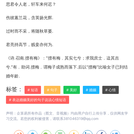
思君令人老，轩车来何迟？
伤彼蕙兰花，含英扬光辉.
过时而不采，将随秋草萎.
君亮持高节，贱妾亦何为.
《诗.召南.摽有梅》："摽有梅﹐其实七兮；求我庶士﹐迨其吉
兮."有﹐助词.摽梅﹐谓梅子成熟而落下.后以"摽梅"比喻女子已到结
婚年龄.
标签：
# 短语
# 句子
# 美好
# 婚姻
# 心情
# 表达婚姻美好的句子说说心情短语
声明：企算易所有作品（图文、音视频）均由用户自行上传分享，仅供网友学
习交流。若您的权利被侵害，请联系381046319@qq.com