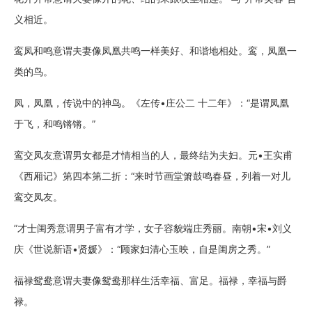
义相近。
鸾凤和鸣意谓夫妻像凤凰共鸣一样美好、和谐地相处。鸾，凤凰一
类的鸟。
凤，凤凰，传说中的神鸟。《左传•庄公二 十二年》：“是谓凤凰
于飞，和鸣锵锵。”
鸾交凤友意谓男女都是才情相当的人，最终结为夫妇。元•王实甫
《西厢记》第四本第二折：“来时节画堂箫鼓鸣春昼，列着一对儿
鸾交凤友。
”才士闺秀意谓男子富有才学，女子容貌端庄秀丽。南朝•宋•刘义
庆《世说新语•贤媛》：“顾家妇清心玉映，自是闺房之秀。”
福禄鸳鸯意谓夫妻像鸳鸯那样生活幸福、富足。福禄，幸福与爵
禄。