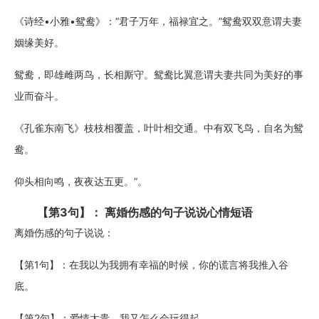
《诗经•小雅•鸳鸯》：“君子万年，福禄宜之。”鸳鸯双双意谓夫妻
姻缘美好。
鸳鸯，即雄雌两鸟，长相厮守。鸳鸯比翼意谓夫妻共同为美好的事
业而奋斗。
《孔雀东南飞》枝枝相覆盖，叶叶相交通。中有双飞鸟，自名为鸳
鸯。
仰头相向鸣，夜夜达五更。”。
【第3句】： 离婚伤感的句子说说心情短语
离婚伤感的句子说说：
【第1句】：在我以为我拥有幸福的时候，你的谎言将我推入谷
底。
【第2句】：爱情太贵，我又怎么会玩得起。