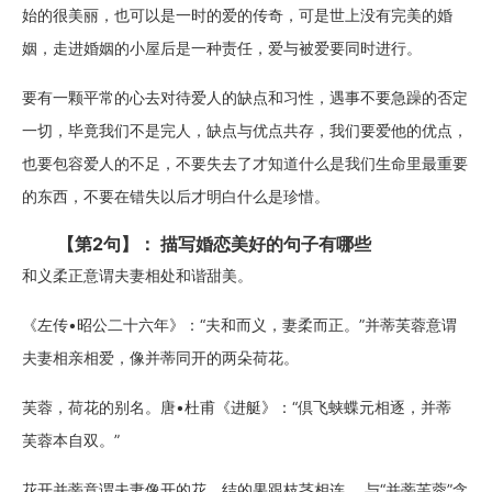
始的很美丽，也可以是一时的爱的传奇，可是世上没有完美的婚
姻，走进婚姻的小屋后是一种责任，爱与被爱要同时进行。
要有一颗平常的心去对待爱人的缺点和习性，遇事不要急躁的否定
一切，毕竟我们不是完人，缺点与优点共存，我们要爱他的优点，
也要包容爱人的不足，不要失去了才知道什么是我们生命里最重要
的东西，不要在错失以后才明白什么是珍惜。
【第2句】： 描写婚恋美好的句子有哪些
和义柔正意谓夫妻相处和谐甜美。
《左传•昭公二十六年》：“夫和而义，妻柔而正。”并蒂芙蓉意谓
夫妻相亲相爱，像并蒂同开的两朵荷花。
芙蓉，荷花的别名。唐•杜甫《进艇》：“倶飞蛱蝶元相逐，并蒂
芙蓉本自双。”
花开并蒂意谓夫妻像开的花、结的果跟枝茎相连。 与“并蒂芙蓉”含