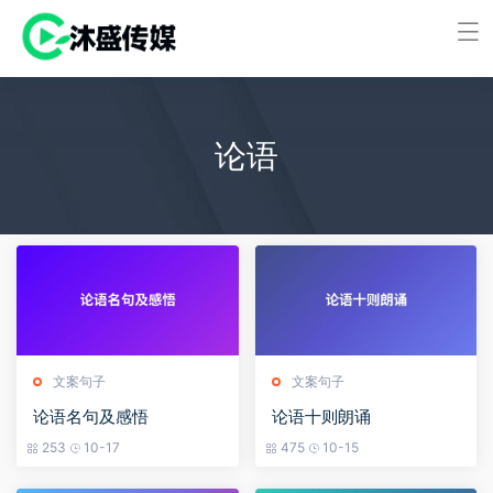
论语
文案句子
文案句子
论语名句及感悟
论语十则朗诵
253
10-17
475
10-15