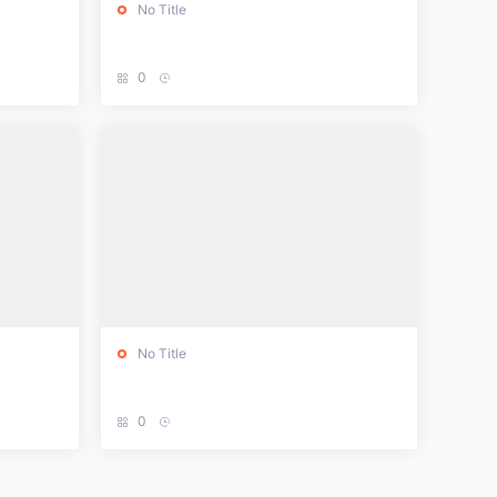
No Title
0
No Title
0