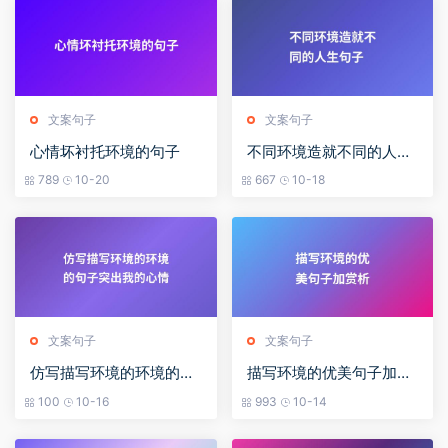
文案句子
文案句子
心情坏衬托环境的句子
不同环境造就不同的人生
句子
789
10-20
667
10-18
文案句子
文案句子
仿写描写环境的环境的句
描写环境的优美句子加赏
子突出我的心情
析
100
10-16
993
10-14