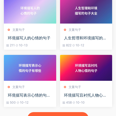
文案句子
文案句子
环境描写人的心情的句子
人生哲理和环境描写的句
子大全
211
10-13
822
10-12
文案句子
文案句子
环境描写表示心情的句子
环境描写且衬托人物心情
有哪些
的句子
500
10-12
458
10-10