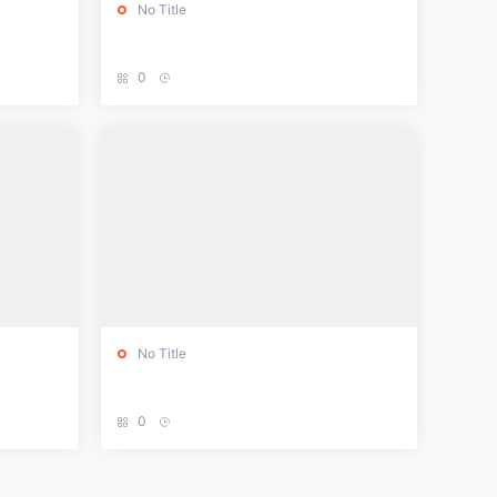
No Title
0
No Title
0