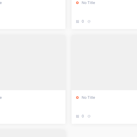
le
No Title
0
le
No Title
0